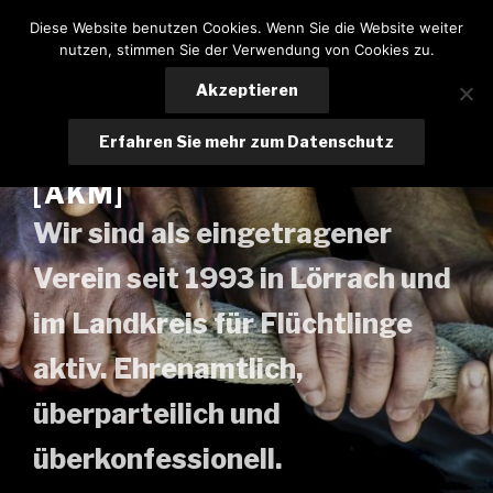
Zum
Diese Website benutzen Cookies. Wenn Sie die Website weiter
Inhalt
nutzen, stimmen Sie der Verwendung von Cookies zu.
springen
Akzeptieren
ARBEITSKREIS
Erfahren Sie mehr zum Datenschutz
MITEINANDER LÖRRACH E.V.
[AKM]
Wir sind als eingetragener
Verein seit 1993 in Lörrach und
im Landkreis für Flüchtlinge
aktiv. Ehrenamtlich,
überparteilich und
überkonfessionell.