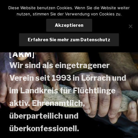
Zum
Diese Website benutzen Cookies. Wenn Sie die Website weiter
Inhalt
nutzen, stimmen Sie der Verwendung von Cookies zu.
springen
Akzeptieren
ARBEITSKREIS
Erfahren Sie mehr zum Datenschutz
MITEINANDER LÖRRACH E.V.
[AKM]
Wir sind als eingetragener
Verein seit 1993 in Lörrach und
im Landkreis für Flüchtlinge
aktiv. Ehrenamtlich,
überparteilich und
überkonfessionell.