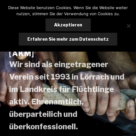
Zum
Diese Website benutzen Cookies. Wenn Sie die Website weiter
Inhalt
nutzen, stimmen Sie der Verwendung von Cookies zu.
springen
Akzeptieren
ARBEITSKREIS
Erfahren Sie mehr zum Datenschutz
MITEINANDER LÖRRACH E.V.
[AKM]
Wir sind als eingetragener
Verein seit 1993 in Lörrach und
im Landkreis für Flüchtlinge
aktiv. Ehrenamtlich,
überparteilich und
überkonfessionell.