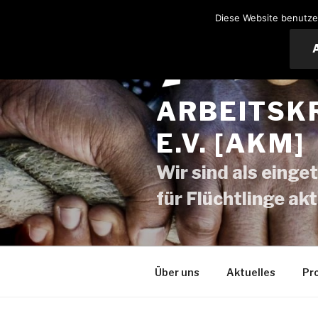
Zum
Diese Website benutze
Inhalt
springen
ARBEITSK
E.V. [AKM]
Wir sind als einge
für Flüchtlinge ak
Über uns
Aktuelles
Pr