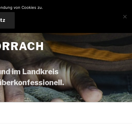
endung von Cookies zu.
utz
ÖRRACH
 und im Landkreis
 überkonfessionell.