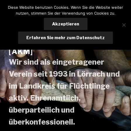
Zum
Diese Website benutzen Cookies. Wenn Sie die Website weiter
Inhalt
nutzen, stimmen Sie der Verwendung von Cookies zu.
springen
Akzeptieren
ARBEITSKREIS
Erfahren Sie mehr zum Datenschutz
MITEINANDER LÖRRACH E.V.
[AKM]
Wir sind als eingetragener
Verein seit 1993 in Lörrach und
im Landkreis für Flüchtlinge
aktiv. Ehrenamtlich,
überparteilich und
überkonfessionell.